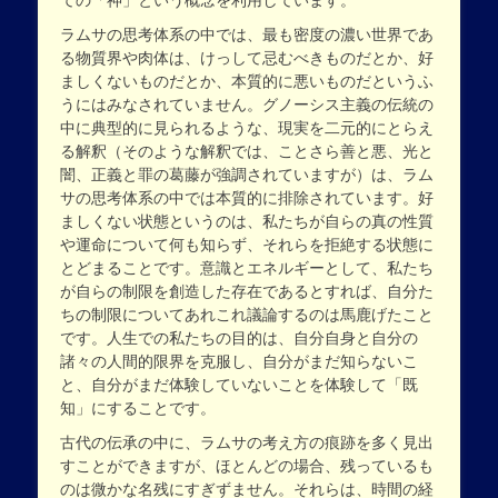
ての「神」という概念を利用しています。
ラムサの思考体系の中では、最も密度の濃い世界であ
る物質界や肉体は、けっして忌むべきものだとか、好
ましくないものだとか、本質的に悪いものだというふ
うにはみなされていません。グノーシス主義の伝統の
中に典型的に見られるような、現実を二元的にとらえ
る解釈（そのような解釈では、ことさら善と悪、光と
闇、正義と罪の葛藤が強調されていますが）は、ラム
サの思考体系の中では本質的に排除されています。好
ましくない状態というのは、私たちが自らの真の性質
や運命について何も知らず、それらを拒絶する状態に
とどまることです。意識とエネルギーとして、私たち
が自らの制限を創造した存在であるとすれば、自分た
ちの制限についてあれこれ議論するのは馬鹿げたこと
です。人生での私たちの目的は、自分自身と自分の
諸々の人間的限界を克服し、自分がまだ知らないこ
と、自分がまだ体験していないことを体験して「既
知」にすることです。
古代の伝承の中に、ラムサの考え方の痕跡を多く見出
すことができますが、ほとんどの場合、残っているも
のは微かな名残にすぎずません。それらは、時間の経