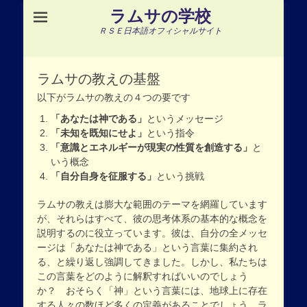
ラムサの学校
ＲＳＥ日本語オフィシャルサイト
ラムサの教えの基盤
以下がラムサの教えの４つの要です
「あなたは神である」
というメッセージ
「未知を既知にせよ」
という指令
「意識とエネルギーが現実の性質を創造する」
と
いう概念
「自分自身を征服する」
という挑戦
ラムサの教えは膨大な範囲のテーマを網羅しています
が、それらはすべて、彼の思考体系の基本的な概念を
説明するのに役立っています。彼は、自分の全メッセ
ージは「あなたは神である」という言葉に集約され
る、と繰り返し強調してきました。しかし、私たちは
この言葉をどのように解釈すればいいのでしょう
か？ おそらく「神」という言葉には、地球上に存在
する人々の数ほど多くの定義があることでしょう。ラ