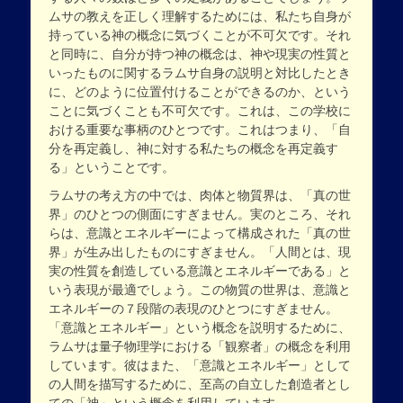
ムサの教えを正しく理解するためには、私たち自身が
持っている神の概念に気づくことが不可欠です。それ
と同時に、自分が持つ神の概念は、神や現実の性質と
いったものに関するラムサ自身の説明と対比したとき
に、どのように位置付けることができるのか、という
ことに気づくことも不可欠です。これは、この学校に
おける重要な事柄のひとつです。これはつまり、「自
分を再定義し、神に対する私たちの概念を再定義す
る」ということです。
ラムサの考え方の中では、肉体と物質界は、「真の世
界」のひとつの側面にすぎません。実のところ、それ
らは、意識とエネルギーによって構成された「真の世
界」が生み出したものにすぎません。「人間とは、現
実の性質を創造している意識とエネルギーである」と
いう表現が最適でしょう。この物質の世界は、意識と
エネルギーの７段階の表現のひとつにすぎません。
「意識とエネルギー」という概念を説明するために、
ラムサは量子物理学における「観察者」の概念を利用
しています。彼はまた、「意識とエネルギー」として
の人間を描写するために、至高の自立した創造者とし