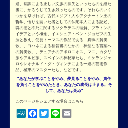
過、翻訳による正しい文脈の損失といったものを経た
後に、かろうじて生き残ったものです。それらのいく
つかを挙げれば、古代エジプト人やアクナートン王の
哲学、悟りを開いた者としての仏陀本人による記述、
魂の徳と不死に関するソクラテスの理解、プラトンの
イデアという概念、イエシュア・ベン・ジョゼフの生
涯と教え、使徒トーマスの作品である「真珠の賛美
歌」、ヨハネによる福音書のなかの「神聖なる言葉へ
の賛美歌」、テュアナのアポロニオス、マニ、カタリ
派やアルビ派、スペインの神秘家たち、ミケランジェ
ロやレオナルド・ダ・ヴィンチによる一連の芸術作
品、極東のマスターたち、などです。
”あなたが学ぶことをやめ、夢見ることをやめ、責任
を負うことをやめたとき、
あなたの成長は止まる。
そ
して、あなたは死ぬ”
このページをシェアする場合はこちら
MeWe
Facebook
Twitter
Line
Email