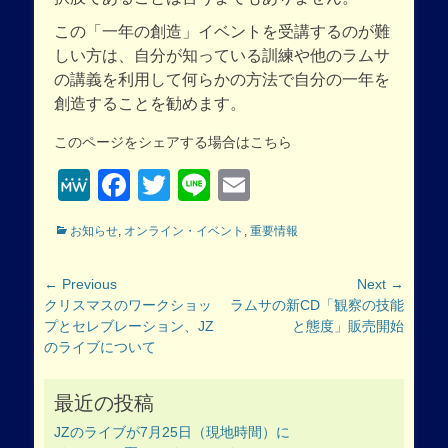
この「一年の創造」イベントを受講するのが難
しい方は、自分が知っている訓練や他のラムサ
の講義を利用して何らかの方法で自分の一年を
創造することを勧めます。
このページをシェアする場合はこちら
MeWe
Facebook
Twitter
Line
Email
Categories
お知らせ
,
オンライン・イベント
,
重要情報
投
← Previous
Next →
Previous
Next
クリスマスのワークショッ
ラムサの新CD「観察の技能
稿
post:
post:
プとセレブレーション、JZ
と態度」販売開始
ナ
のライブについて
ビ
ゲ
最近の投稿
ー
シ
JZのライブが7月25日（現地時間）に