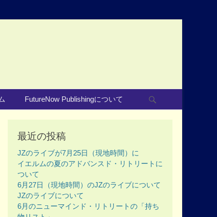
Search
ム
FutureNow Publishingについて
最近の投稿
JZのライブが7月25日（現地時間）に
イエルムの夏のアドバンスド・リトリートに
ついて
6月27日（現地時間）のJZのライブについて
JZのライブについて
6月のニューマインド・リトリートの「持ち
物リスト」