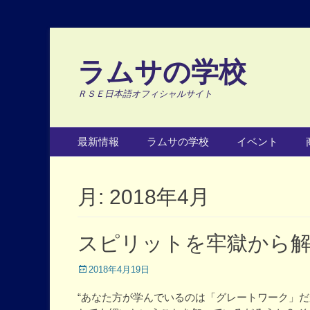
ラムサの学校
ＲＳＥ日本語オフィシャルサイト
Primary Menu
Skip
最新情報
ラムサの学校
イベント
to
content
月:
2018年4月
スピリットを牢獄から
Posted
2018年4月19日
on
“あなた方が学んでいるのは「グレートワーク」