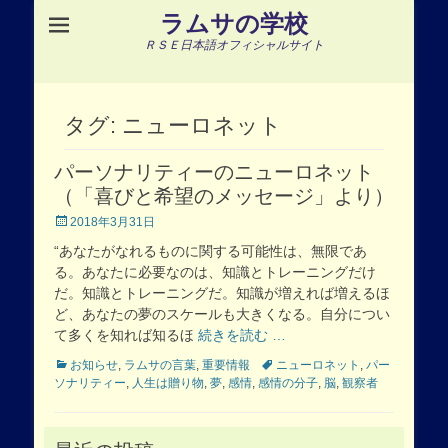
ラムサの学校
ＲＳＥ日本語オフィシャルサイト
タグ:
ニューロネット
パーソナリティーのニューロネット
（「喜びと希望のメッセージ」より）
Posted
2018年3月31日
on
“あなたがなれるものに関する可能性は、無限であ
る。あなたに必要なのは、知識とトレーニングだけ
だ。知識とトレーニングだ。知識が増えれば増えるほ
ど、あなたの夢のスケールも大きくなる。自分につい
て多くを知れば知るほ
続きを読む …
Categories
Tags
お知らせ
,
ラムサの言葉
,
重要情報
ニューロネット
,
パー
ソナリティー
,
人生は贈り物
,
夢
,
感情
,
感情の分子
,
脳
,
観察者