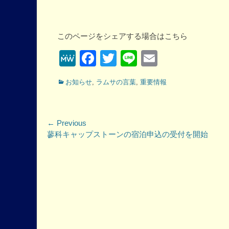
このページをシェアする場合はこちら
MeWe
Facebook
Twitter
Line
Email
Categories
お知らせ
,
ラムサの言葉
,
重要情報
投
← Previous
Previous
蓼科キャップストーンの宿泊申込の受付を開始
稿
post:
ナ
ビ
ゲ
ー
シ