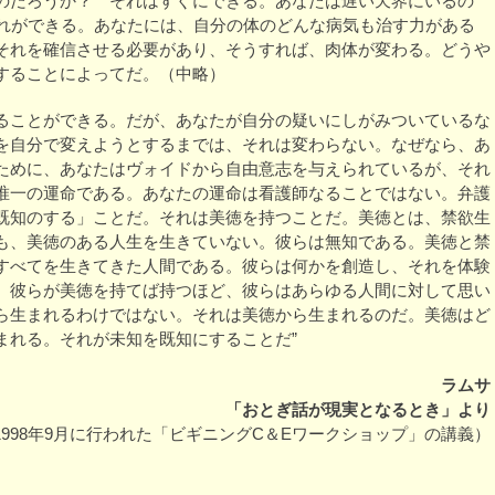
のだろうか？ それはすぐにできる。あなたは遅い天界にいるの
それができる。あなたには、自分の体のどんな病気も治す力がある
それを確信させる必要があり、そうすれば、肉体が変わる。どうや
することによってだ。（中略）
ることができる。だが、あなたが自分の疑いにしがみついているな
を自分で変えようとするまでは、それは変わらない。なぜなら、あ
ために、あなたはヴォイドから自由意志を与えられているが、それ
唯一の運命である。あなたの運命は看護師なることではない。弁護
既知のする」ことだ。それは美徳を持つことだ。美徳とは、禁欲生
も、美徳のある人生を生きていない。彼らは無知である。美徳と禁
すべてを生きてきた人間である。彼らは何かを創造し、それを体験
。彼らが美徳を持てば持つほど、彼らはあらゆる人間に対して思い
ら生まれるわけではない。それは美徳から生まれるのだ。美徳はど
まれる。それが未知を既知にすることだ”
ラムサ
「おとぎ話が現実となるとき」より
1998年9月に行われた「ビギニングC＆Eワークショップ」の講義）