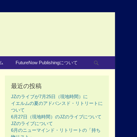
Search
ム
FutureNow Publishingについて
最近の投稿
JZのライブが7月25日（現地時間）に
イエルムの夏のアドバンスド・リトリートに
ついて
6月27日（現地時間）のJZのライブについて
JZのライブについて
6月のニューマインド・リトリートの「持ち
物リスト」