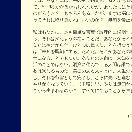
では、あなたには、手の中で物質化する力がある
で、5～6秒かかるかもしれないが、あなたには
のだろうか？ もちろんある。だが、まずは脳に
ってそれに取り掛かればいいのか？ 無知を修正
私はあなたに、最も簡単な言葉で論理的に説明す
ら、それは変えようのないことだ。あなたがそれ
なたは神だからだ。ひとつの偉大なことを行なう
は「未知を既知にする」ためだ。それがあなたの
士になることでもない。あなたの運命は「未知を
活のことではない。洞窟に住んでいる人間は誰で
欲は異なるものだ。美徳のある人間とは、人生の
し、それを叡智として完了し、さらに先へと進む
やり深くなっていく。（中略）思いやりは無知か
こから生まれるのか？ すべてになることから生
（