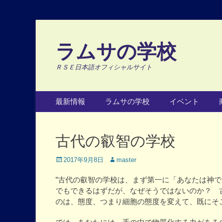
ラムサの学校
ＲＳＥ日本語オフィシャルサイト
Primary Menu
Skip
最新情報
ラムサの学校
イベント
to
content
古代の叡智の学校
Posted
Author
2017年9月8日
master
on
”古代の叡智の学校は、まず第一に「あなたは神
でもできるはずだが、なぜそうではないのか？ 
のは、態度、つまり細胞の態度を変えて、既にそ