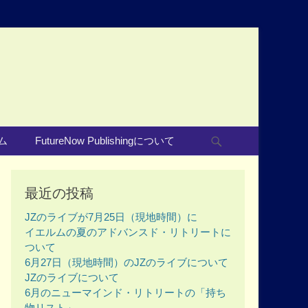
Search
ム
FutureNow Publishingについて
最近の投稿
JZのライブが7月25日（現地時間）に
イエルムの夏のアドバンスド・リトリートに
ついて
6月27日（現地時間）のJZのライブについて
JZのライブについて
6月のニューマインド・リトリートの「持ち
物リスト」