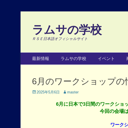
ラムサの学校
ＲＳＥ日本語オフィシャルサイト
Primary Menu
Skip
最新情報
ラムサの学校
イベント
to
content
6月のワークショップの
Posted
Author
2025年5月6日
master
on
6月に日本で3日間のワークショ
今回の会場
ワーク