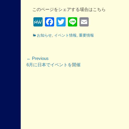
このページをシェアする場合はこちら
MeWe
Facebook
Twitter
Line
Email
Categories
お知らせ
,
イベント情報
,
重要情報
投
← Previous
Previous
6月に日本でイベントを開催
稿
post:
ナ
ビ
ゲ
ー
シ
ョ