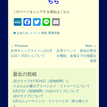
ちら
このページをシェアする場合はこちら
MeWe
Facebook
Twitter
Line
Email
Categories
お知らせ
,
イベント情報
,
重要情報
投
← Previous
Next →
Previous
Next
台湾キャップストーン(11月
台湾イベント 宿泊の受付
稿
post:
post:
11日～15日）について
を開始、会場までの地図を
ナ
追加
ビ
ゲ
最近の投稿
ー
シ
JZのライブが7月25日（現地時間）に
ョ
イエルムの夏のアドバンスド・リトリートについて
ン
6月27日（現地時間）のJZのライブについて
JZのライブについて
6月のニューマインド・リトリートの「持ち物リス
ト」