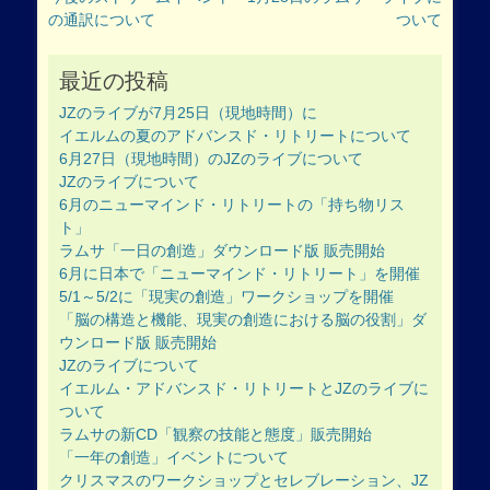
稿
post:
post:
の通訳について
ついて
ナ
ビ
ゲ
最近の投稿
ー
JZのライブが7月25日（現地時間）に
シ
イエルムの夏のアドバンスド・リトリートについて
ョ
6月27日（現地時間）のJZのライブについて
ン
JZのライブについて
6月のニューマインド・リトリートの「持ち物リス
ト」
ラムサ「一日の創造」ダウンロード版 販売開始
6月に日本で「ニューマインド・リトリート」を開催
5/1～5/2に「現実の創造」ワークショップを開催
「脳の構造と機能、現実の創造における脳の役割」ダ
ウンロード版 販売開始
JZのライブについて
イエルム・アドバンスド・リトリートとJZのライブに
ついて
ラムサの新CD「観察の技能と態度」販売開始
「一年の創造」イベントについて
クリスマスのワークショップとセレブレーション、JZ