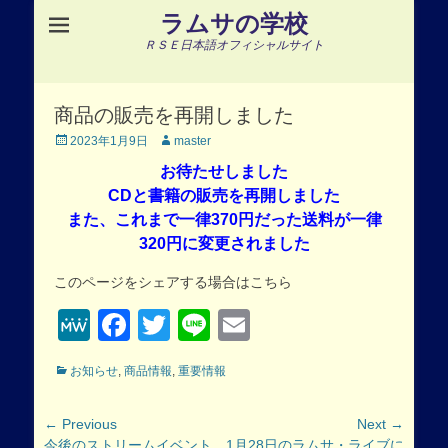
ラムサの学校
ＲＳＥ日本語オフィシャルサイト
商品の販売を再開しました
Posted
Author
2023年1月9日
master
on
お待たせしました
CDと書籍の販売を再開しました
また、これまで一律370円だった送料が一律
320円に変更されました
このページをシェアする場合はこちら
MeWe
Facebook
Twitter
Line
Email
Categories
お知らせ
,
商品情報
,
重要情報
投
← Previous
Next →
Previous
Next
今後のストリームイベント
1月28日のラムサ・ライブに