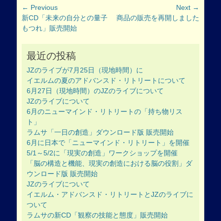
投
← Previous
Next →
Previous
Next
新CD「未来の自分との量子
商品の販売を再開しました
稿
post:
post:
もつれ」販売開始
ナ
ビ
ゲ
最近の投稿
ー
JZのライブが7月25日（現地時間）に
シ
イエルムの夏のアドバンスド・リトリートについて
ョ
6月27日（現地時間）のJZのライブについて
ン
JZのライブについて
6月のニューマインド・リトリートの「持ち物リス
ト」
ラムサ「一日の創造」ダウンロード版 販売開始
6月に日本で「ニューマインド・リトリート」を開催
5/1～5/2に「現実の創造」ワークショップを開催
「脳の構造と機能、現実の創造における脳の役割」ダ
ウンロード版 販売開始
JZのライブについて
イエルム・アドバンスド・リトリートとJZのライブに
ついて
ラムサの新CD「観察の技能と態度」販売開始