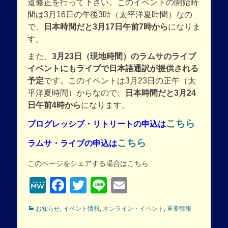
道修正を行って下さい。このイベントの開始時
間は3月16日の午後3時（太平洋夏時間）なの
で、
日本時間だと3月17日午前7時から
になりま
す。
また、
3月23日（現地時間）のラムサのライブ
イベントにもライブで日本語通訳が提供される
予定
です。このイベントは3月23日の正午（太
平洋夏時間）からなので、
日本時間だと3月24
日午前4時から
になります。
こちら
プログレッシブ・リトリートの申込は
こちら
ラムサ・ライブの申込は
このページをシェアする場合はこちら
MeWe
Facebook
Twitter
Line
Email
Categories
お知らせ
,
イベント情報
,
オンライン・イベント
,
重要情報