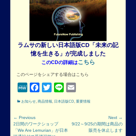
ラムサの新しい日本語版CD「未来の記
憶を生きる」が完成しました
こちら
このCDの詳細は
このページをシェアする場合はこちら
MeWe
Facebook
Twitter
Line
Email
Categories
お知らせ
,
商品情報
,
日本語版CD
,
重要情報
投
← Previous
Next →
Previous
Next
2日間のワークショップ
9/22～9/25の期間は商品の
稿
post:
post:
「We Are Lemurian」が日本
販売を休止します
ナ