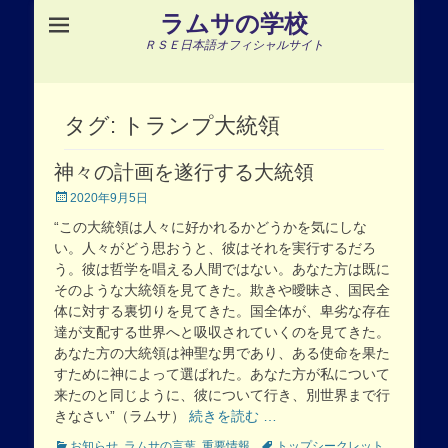
ラムサの学校
ＲＳＥ日本語オフィシャルサイト
タグ:
トランプ大統領
神々の計画を遂行する大統領
Posted
2020年9月5日
on
“この大統領は人々に好かれるかどうかを気にしな
い。人々がどう思おうと、彼はそれを実行するだろ
う。彼は哲学を唱える人間ではない。あなた方は既に
そのような大統領を見てきた。欺きや曖昧さ、国民全
体に対する裏切りを見てきた。国全体が、卑劣な存在
達が支配する世界へと吸収されていくのを見てきた。
あなた方の大統領は神聖な男であり、ある使命を果た
すために神によって選ばれた。あなた方が私について
来たのと同じように、彼について行き、別世界まで行
きなさい”（ラムサ）
続きを読む …
Categories
Tags
お知らせ
,
ラムサの言葉
,
重要情報
トップシークレット
,