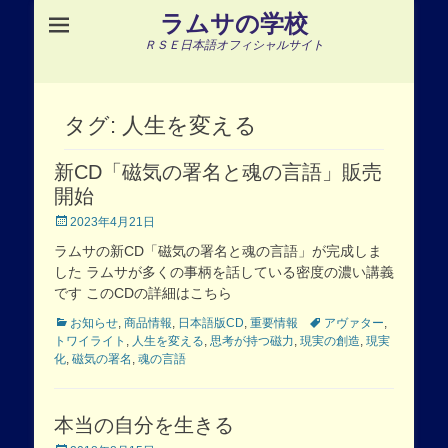
ラムサの学校
ＲＳＥ日本語オフィシャルサイト
タグ:
人生を変える
新CD「磁気の署名と魂の言語」販売
開始
Posted
2023年4月21日
on
ラムサの新CD「磁気の署名と魂の言語」が完成しま
した ラムサが多くの事柄を話している密度の濃い講義
です このCDの詳細はこちら
Categories
Tags
お知らせ
,
商品情報
,
日本語版CD
,
重要情報
アヴァター
,
トワイライト
,
人生を変える
,
思考が持つ磁力
,
現実の創造
,
現実
化
,
磁気の署名
,
魂の言語
本当の自分を生きる