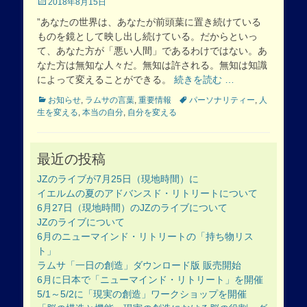
Posted
2018年8月15日
on
”あなたの世界は、あなたが前頭葉に置き続けている
ものを鏡として映し出し続けている。だからといっ
て、あなた方が「悪い人間」であるわけではない。あ
なた方は無知な人々だ。無知は許される。無知は知識
によって変えることができる。
続きを読む …
Categories
Tags
お知らせ
,
ラムサの言葉
,
重要情報
パーソナリティー
,
人
生を変える
,
本当の自分
,
自分を変える
最近の投稿
JZのライブが7月25日（現地時間）に
イエルムの夏のアドバンスド・リトリートについて
6月27日（現地時間）のJZのライブについて
JZのライブについて
6月のニューマインド・リトリートの「持ち物リス
ト」
ラムサ「一日の創造」ダウンロード版 販売開始
6月に日本で「ニューマインド・リトリート」を開催
5/1～5/2に「現実の創造」ワークショップを開催