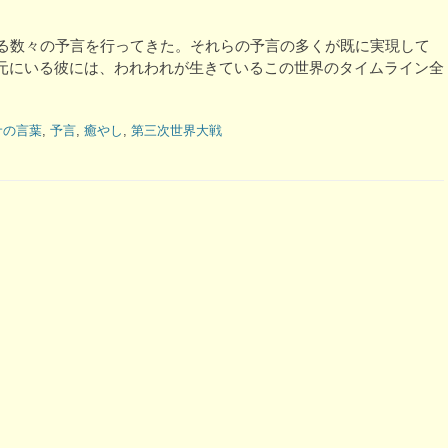
する数々の予言を行ってきた。それらの予言の多くが既に実現して
元にいる彼には、われわれが生きているこの世界のタイムライン全
サの言葉
,
予言
,
癒やし
,
第三次世界大戦