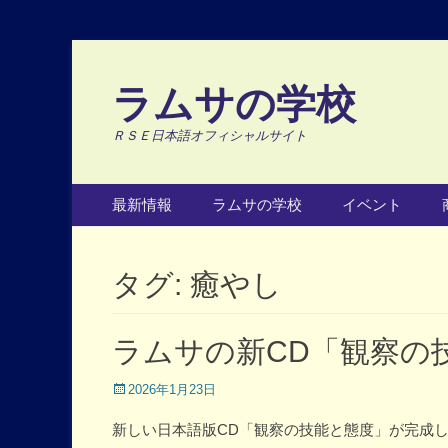
ラムサの学校
ＲＳＥ日本語オフィシャルサイト
Primary Menu
Skip
最新情報
ラムサの学校
イベント
to
content
タグ:
癒やし
ラムサの新CD「観察の
Posted
2026年1月23日
on
新しい日本語版CD「観察の技能と態度」が完成し