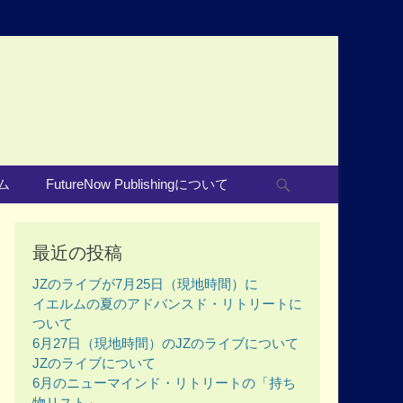
Search
ム
FutureNow Publishingについて
最近の投稿
JZのライブが7月25日（現地時間）に
イエルムの夏のアドバンスド・リトリートに
ついて
6月27日（現地時間）のJZのライブについて
JZのライブについて
6月のニューマインド・リトリートの「持ち
物リスト」