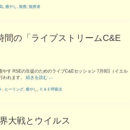
気
,
癒やし
,
観察
,
観察者
時間の「ライブストリームC&E
を癒やし 世界を癒やす RSEの生徒のためのライブC&Eセッション 7月8日（イエル
が行われます。
続きを読む …
ト
,
ヒーリング
,
癒やし
,
Ｃ＆Ｅ呼吸法
界大戦とウイルス