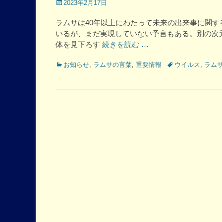
Posted
2023年2月17日
on
ラムサは40年以上にわたって未来の出来事に関
いるが、まだ実現していない予言もある。別の次
体を見下ろす
続きを読む …
Categories
Tags
お知らせ
,
ラムサの言葉
,
重要情報
ウイルス
,
ラム