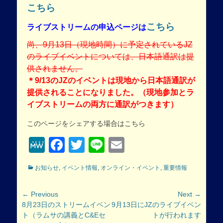
こちら
こちら
ライブストリームの申込ページは
尚、9月13日（現地時間）に予定されているJZ
のライブイベントについては、日本語通訳は提
供されません。
＊9/13のJZのイベントは現地から日本語通訳が
提供されることになりました。（現地参加とラ
イブストリームの両方に通訳がつきます）
このページをシェアする場合はこちら
MeWe
Facebook
Twitter
Line
Email
Categories
お知らせ
,
イベント情報
,
オンライン・イベント
,
重要情報
投
← Previous
Next →
Previous
Next
8月23日のストリームイベン
9月13日にJZのライブイベン
稿
post:
post:
ト（ラムサの講義とC&Eセ
トが行われます
ナ