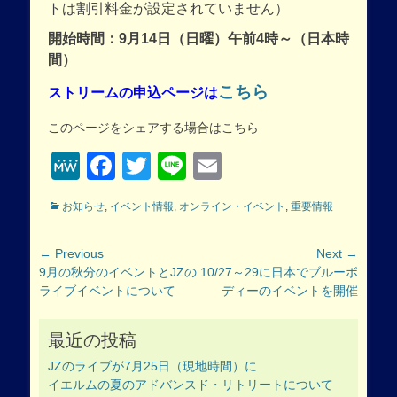
トは割引料金が設定されていません）
開始時間：9月14日（日曜）午前4時～（日本時
間）
こちら
ストリームの申込ページは
このページをシェアする場合はこちら
MeWe
Facebook
Twitter
Line
Email
Categories
お知らせ
,
イベント情報
,
オンライン・イベント
,
重要情報
投
← Previous
Next →
Previous
Next
9月の秋分のイベントとJZの
10/27～29に日本でブルーボ
稿
post:
post:
ライブイベントについて
ディーのイベントを開催
ナ
ビ
ゲ
最近の投稿
ー
JZのライブが7月25日（現地時間）に
シ
イエルムの夏のアドバンスド・リトリートについて