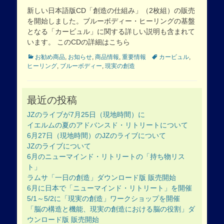
on
新しい日本語版CD「創造の仕組み」（2枚組）の販売
を開始しました。ブルーボディー・ヒーリングの基盤
となる「カービュル」に関する詳しい説明も含まれて
います。 このCDの詳細はこちら
Categories
Tags
お勧め商品
,
お知らせ
,
商品情報
,
重要情報
カービュル
,
ヒーリング
,
ブルーボディー
,
現実の創造
最近の投稿
JZのライブが7月25日（現地時間）に
イエルムの夏のアドバンスド・リトリートについて
6月27日（現地時間）のJZのライブについて
JZのライブについて
6月のニューマインド・リトリートの「持ち物リス
ト」
ラムサ「一日の創造」ダウンロード版 販売開始
6月に日本で「ニューマインド・リトリート」を開催
5/1～5/2に「現実の創造」ワークショップを開催
「脳の構造と機能、現実の創造における脳の役割」ダ
ウンロード版 販売開始