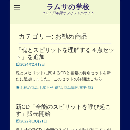
ラムサの学校
ＲＳＥ日本語オフィシャルサイト
カテゴリー:
お勧め商品
「魂とスピリットを理解する４点セッ
ト」を追加
Posted
2024年2月19日
on
魂とスピリットに関するCDと書籍の特別セットを新
たに追加しました。 このセットの詳細はこちら
Categories
お勧め商品
,
お知らせ
,
商品
,
商品情報
,
重要情報
新CD「全能のスピリットを呼び起こ
す」販売開始
Posted
2022年10月21日
on
ラムサの新CD「全能のスピリットを呼び起こす」が