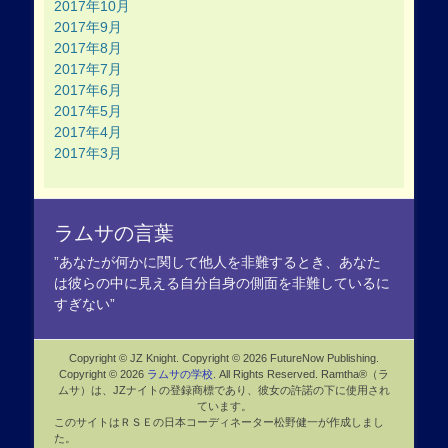
2017年10月
2017年9月
2017年8月
2017年7月
2017年6月
2017年5月
2017年4月
2017年3月
ラムサの言葉
”あなたが何かに関して他人を非難するとき、あなた
は彼らの中に見える自分自身の側面を非難しているに
すぎない”
Copyright © JZ Knight. Copyright © 2026 FutureNow Publishing.
Copyright © 2026
ラムサの学校
. All Rights Reserved. Ramtha®（ラ
ムサ）は、JZナイトの登録商標であり、彼女の許諾の下に使用され
ています。
このサイトはＲＳＥの日本コーディネーター松野健一が作成しまし
た。