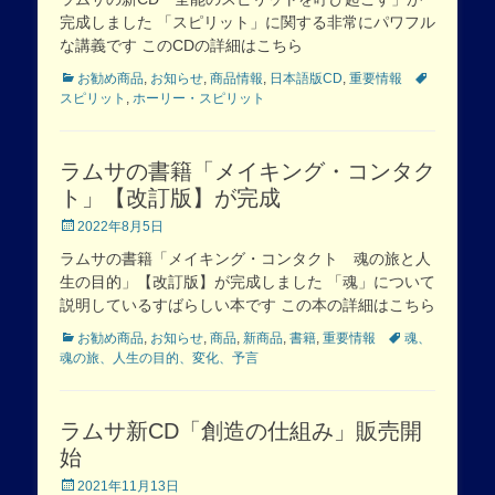
完成しました 「スピリット」に関する非常にパワフル
な講義です このCDの詳細はこちら
Categories
Tags
お勧め商品
,
お知らせ
,
商品情報
,
日本語版CD
,
重要情報
スピリット
,
ホーリー・スピリット
ラムサの書籍「メイキング・コンタク
ト」【改訂版】が完成
Posted
2022年8月5日
on
ラムサの書籍「メイキング・コンタクト 魂の旅と人
生の目的」【改訂版】が完成しました 「魂」について
説明しているすばらしい本です この本の詳細はこちら
Categories
Tags
お勧め商品
,
お知らせ
,
商品
,
新商品
,
書籍
,
重要情報
魂、
魂の旅、人生の目的、変化、予言
ラムサ新CD「創造の仕組み」販売開
始
Posted
2021年11月13日