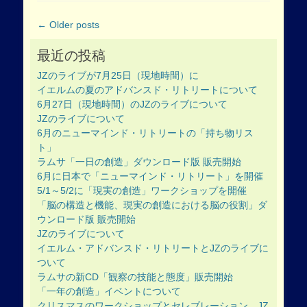
Post
←
Older posts
navigation
最近の投稿
JZのライブが7月25日（現地時間）に
イエルムの夏のアドバンスド・リトリートについて
6月27日（現地時間）のJZのライブについて
JZのライブについて
6月のニューマインド・リトリートの「持ち物リス
ト」
ラムサ「一日の創造」ダウンロード版 販売開始
6月に日本で「ニューマインド・リトリート」を開催
5/1～5/2に「現実の創造」ワークショップを開催
「脳の構造と機能、現実の創造における脳の役割」ダ
ウンロード版 販売開始
JZのライブについて
イエルム・アドバンスド・リトリートとJZのライブに
ついて
ラムサの新CD「観察の技能と態度」販売開始
「一年の創造」イベントについて
クリスマスのワークショップとセレブレーション、JZ