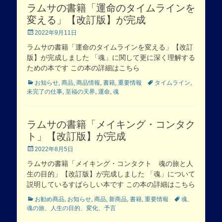
ラムサの書籍「運命のタイムラインを
変える」【改訂版】が完成
Posted
2022年9月11日
on
ラムサの書籍「運命のタイムラインを変える」【改訂
版】が完成しました 「魂」に関して更に深く理解する
ための本です この本の詳細はこちら
Categories
Tags
お知らせ
,
商品
,
商品情報
,
書籍
,
重要情報
タイムライン
,
未完了の仕事
,
至福の天界
,
運命
,
魂
ラムサの書籍「メイキング・コンタク
ト」【改訂版】が完成
Posted
2022年8月5日
on
ラムサの書籍「メイキング・コンタクト 魂の旅と人
生の目的」【改訂版】が完成しました 「魂」について
説明しているすばらしい本です この本の詳細はこちら
Categories
Tags
お勧め商品
,
お知らせ
,
商品
,
新商品
,
書籍
,
重要情報
魂、
魂の旅、人生の目的、変化、予言