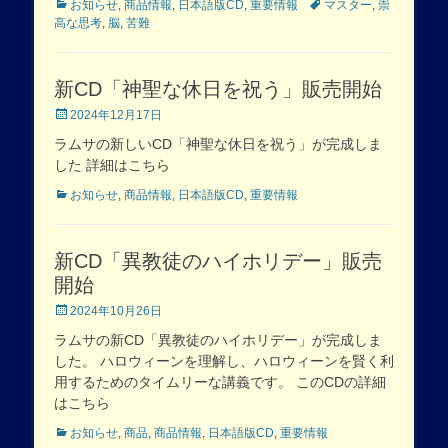
Categories
Tags
お知らせ
,
商品情報
,
日本語版CD
,
重要情報
マスター
,
崇
高な思考
,
脳
,
苦難
新CD「神聖な休日を祝う」販売開始
Posted
2024年12月17日
on
ラムサの新しいCD「神聖な休日を祝う」が完成しま
した 詳細はこちら
Categories
お知らせ
,
商品情報
,
日本語版CD
,
重要情報
新CD「異教徒のハイホリデー」販売
開始
Posted
2024年10月26日
on
ラムサの新CD「異教徒のハイホリデー」が完成しま
した。 ハロウィーンを理解し、ハロウィーンを賢く利
用するためのタイムリーな講義です。 このCDの詳細
はこちら
Categories
お知らせ
,
商品
,
商品情報
,
日本語版CD
,
重要情報