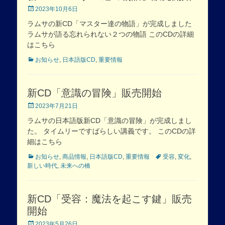
Posted
2023年10月6日
on
ラムサの新CD「マスター達の物語」が完成しました
ラムサが語る忘れられない２つの物語 このCDの詳細
はこちら
Categories
お知らせ
,
日本語版CD
,
重要情報
新CD「意識の冒険」販売開始
Posted
2023年7月21日
on
ラムサの日本語版新CD「意識の冒険」が完成しまし
た。 タイムリーですばらしい講義です。 このCDの詳
細はこちら
Categories
Tags
お知らせ
,
商品情報
,
日本語版CD
,
重要情報
受容
,
変化
,
新しい時代
,
未来への橋
新CD「受容：魔法を起こす鍵」販売
開始
Posted
2023年5月26日