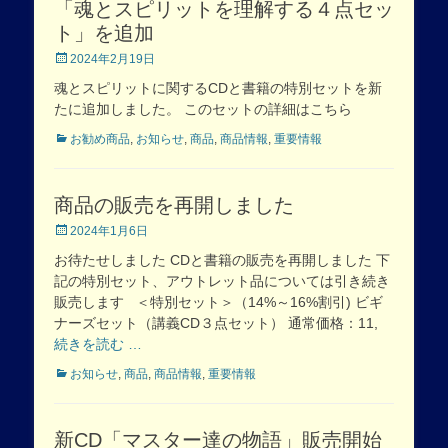
「魂とスピリットを理解する４点セッ
ト」を追加
Posted
2024年2月19日
on
魂とスピリットに関するCDと書籍の特別セットを新
たに追加しました。 このセットの詳細はこちら
Categories
お勧め商品
,
お知らせ
,
商品
,
商品情報
,
重要情報
商品の販売を再開しました
Posted
2024年1月6日
on
お待たせしました CDと書籍の販売を再開しました 下
記の特別セット、アウトレット品については引き続き
販売します ＜特別セット＞（14%～16%割引) ビギ
ナーズセット（講義CD３点セット） 通常価格：11,
続きを読む …
Categories
お知らせ
,
商品
,
商品情報
,
重要情報
新CD「マスター達の物語」販売開始