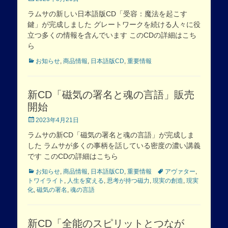
on
ラムサの新しい日本語版CD「受容：魔法を起こす
鍵」が完成しました グレートワークを続ける人々に役
立つ多くの情報を含んでいます このCDの詳細はこち
ら
Categories
お知らせ
,
商品情報
,
日本語版CD
,
重要情報
新CD「磁気の署名と魂の言語」販売
開始
Posted
2023年4月21日
on
ラムサの新CD「磁気の署名と魂の言語」が完成しま
した ラムサが多くの事柄を話している密度の濃い講義
です このCDの詳細はこちら
Categories
Tags
お知らせ
,
商品情報
,
日本語版CD
,
重要情報
アヴァター
,
トワイライト
,
人生を変える
,
思考が持つ磁力
,
現実の創造
,
現実
化
,
磁気の署名
,
魂の言語
新CD「全能のスピリットとつなが